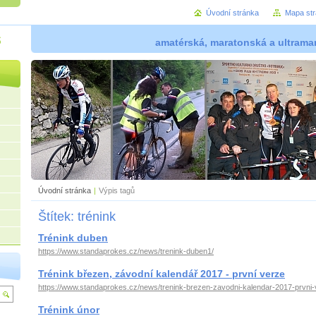
Úvodní stránka
Mapa st
š
amatérská, maratonská a ultramar
Úvodní stránka
|
Výpis tagů
Štítek: trénink
Trénink duben
https://www.standaprokes.cz/news/trenink-duben1/
Trénink březen, závodní kalendář 2017 - první verze
https://www.standaprokes.cz/news/trenink-brezen-zavodni-kalendar-2017-prvni-
Trénink únor