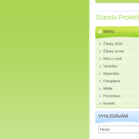
Standa Proke
MENU
Články 2026
Články archiv
Něco o mně
Výsledky
Reportáže
Fotogalerie
Média
Prezentace
Kontakt
VYHLEDÁVÁNÍ