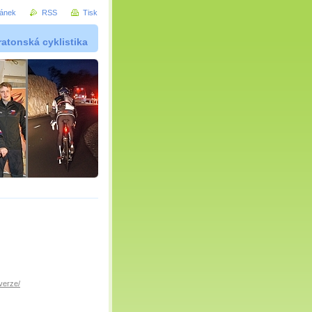
ránek
RSS
Tisk
atonská cyklistika
verze/