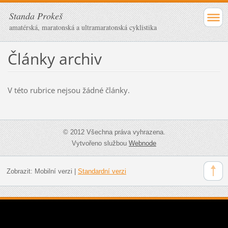
Standa Prokeš
amatérská, maratonská a ultramaratonská cyklistika
Články archiv
V této rubrice nejsou žádné články.
© 2012 Všechna práva vyhrazena.
Vytvořeno službou
Webnode
Zobrazit:
Mobilní verzi
|
Standardní verzi