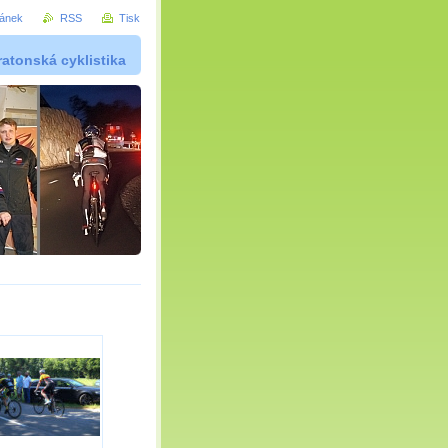
ránek
RSS
Tisk
atonská cyklistika