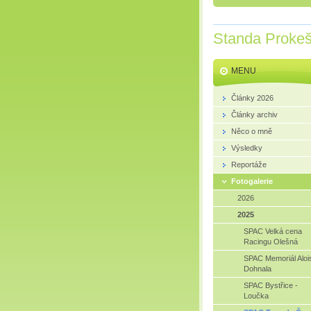
Standa Proke
MENU
Články 2026
Články archiv
Něco o mně
Výsledky
Reportáže
Fotogalerie
2026
2025
SPAC Velká cena
Racingu Olešná
SPAC Memoriál Aloi
Dohnala
SPAC Bystřice -
Loučka