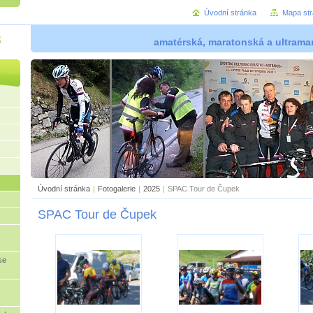
Úvodní stránka
Mapa st
š
amatérská, maratonská a ultramar
Úvodní stránka
|
Fotogalerie
|
2025
|
SPAC Tour de Čupek
SPAC Tour de Čupek
se