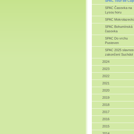
SPAC Tour de Čup
SPAC Časovka na
Lysou horu
SPAC Mokrolazeck
SPAC Bohumínská
časovka
SPAC Do vrchu
Pusteven
SPAC 2025 slavnos
zakončení Suchdol
2024
2023
2022
2021
2020
2019
2018
2017
2016
2015
2014