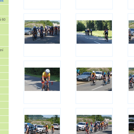
ek
á 60
tní