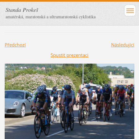
Standa Prokeš
amatérská, maratonská a ultramaratonská cyklistika
Předchozí
Následující
Spustit prezentaci