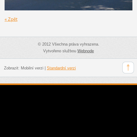
« Zpět
© 2012 Všechna práva vyhrazena.
Vytvořeno službou
Webnode
Zobrazit:
Mobilní verzi
|
Standardní verzi