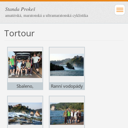
Standa Prokeš
amatérská, maratonská a ultramaratonská cyklistika
Tortour
Sbaleno,
Ranní vodopády
odjíždíme
na Rýnu