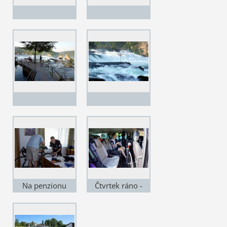
Na penzionu
Čtvrtek ráno -
ladíme kolo
odjíždíme na
prezentaci