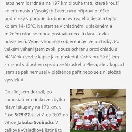
letos nemilosrdné a na 197 km dlouhé trati, která krouží
kolem masivu Vysokých Tater, nám připravilo těžké
podmínky v podobě drobného vytrvalého deště a teplot
kolem 14-15°C. Na start se v chladném, uplakaném a
mlžném ránu se mnou postavila necelá dvoustovka
odvážlivců. Výběr vhodného oblečení byl velmi těžký. Po
velkém váhání jsem zvolil pouze ochranu proti chladu a
pláštěnku vezl v kapse jako poslední záchranu. Sice jsem
zmrznul v dlouhém sjezdu ze Štrbského Plesa, ale v kopcích
jsem se pak nemusel v pláštěnce pařit nebo se z ní složitě
vysvlékat.
Do cíle jsem dorazil, po
samostatném úniku ze zbytku
hlavní skupiny na 170 km, v
čase
5:25:22
se ztrátou 3:03 na
vítěze
Jakuba Svobodu
. V
celkové výsledkové listině to