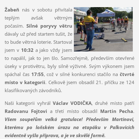
Žabeň
nás v sobotu přivítala
teplým avšak větrným
počasím.
Silné poryvy větru
dávaly už před startem tušit, že
to bude větrná loterie. Startoval
jsem v
10:32
a jako vždy jsem
to napálil, jak to jen šlo. Samozřejmě, především otevřené
úseky v protivětru, byly silně výživné. Svým výkonem jsem
spáchal čas
17:55
, což v silné konkurenci stačilo na
čtvrté
místo v kategorii
. Celkově jsem obsadil 21. příčku ze 124
klasifikovaných závodníků.
Naši kategorii vyhrál
Václav VODIČKA
, druhé místo patří
Radovanu Fojtovi
a třetí místo obsadil
Martin Pecha
.
Všem soupeřům velká gratulace! Především Martinovi,
kterému po loňském úrazu na etapáku v Palkovicích
evidentně vyšla příprava, a je ve skvělé formě.