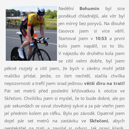
Nedělní
Bohumín
byl sice
poněkud chladnější, ale vítr byl
jen mírný bez poryvů. Na dlouhé
časovce jsem si více věřil.
Startoval jsem v
10:53
a první
kolo jsem napálil, co to šlo.
V nájezdu do druhého kola jsem
se cítil velmi dobře, byl jsem
pěkně rozjetý a cítil jsem, že bych v závěru mohl ještě
maličko přidat. Jenže, co čert nechtěl, stačila chvilka
nepozornosti a trefil jsem snad jedinou
větší díru na trati!
Pár set metrů před poslední křižovatkou k otočce ve
Skřečoni. Chviličku jsem si myslel, že to bude dobré, ale po
pár sekundách se ozval zlověstný sykot a za pár vteřin jsem
jel předním kolem po ráfku. Bylo po závodě. Opatrně jsem
dojel pár set metrů na zastávku ve
Skřečoni
, abych
nepřekážel na trati a zavolal si odvoz. Jak praví klasik,