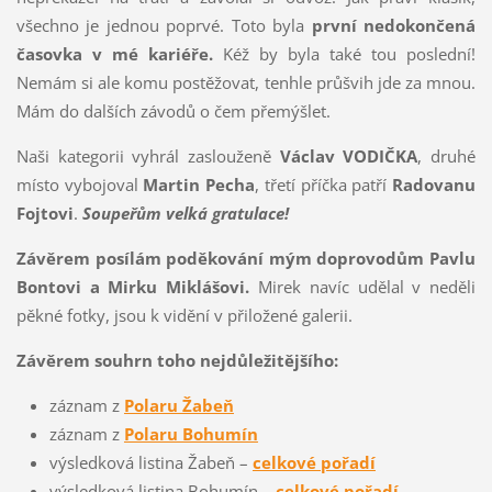
všechno je jednou poprvé. Toto byla
první nedokončená
časovka v mé kariéře.
Kéž by byla také tou poslední!
Nemám si ale komu postěžovat, tenhle průšvih jde za mnou.
Mám do dalších závodů o čem přemýšlet.
Naši kategorii vyhrál zaslouženě
Václav VODIČKA
, druhé
místo vybojoval
Martin Pecha
, třetí příčka patří
Radovanu
Fojtovi
.
Soupeřům velká gratulace!
Závěrem posílám poděkování mým doprovodům Pavlu
Bontovi a Mirku Miklášovi.
Mirek navíc udělal v neděli
pěkné fotky, jsou k vidění v přiložené galerii.
Závěrem souhrn toho nejdůležitějšího:
záznam z
Polaru Žabeň
záznam z
Polaru Bohumín
výsledková listina Žabeň –
celkové pořadí
výsledková listina Bohumín –
celkové pořadí