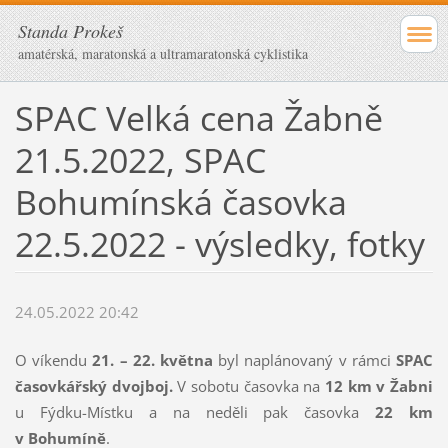
Standa Prokeš
amatérská, maratonská a ultramaratonská cyklistika
SPAC Velká cena Žabně
21.5.2022, SPAC
Bohumínská časovka
22.5.2022 - výsledky, fotky
24.05.2022 20:42
O víkendu
21. – 22. května
byl naplánovaný v rámci
SPAC
časovkářský dvojboj.
V sobotu časovka na
12 km v Žabni
u Fýdku-Místku a na neděli pak časovka
22 km
v Bohumíně
.