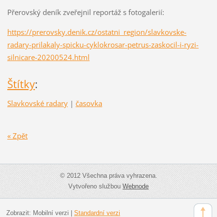
Přerovský deník zveřejnil reportáž s fotogalerií:
https://prerovsky.denik.cz/ostatni_region/slavkovske-
radary-prilakaly-spicku-cyklokrosar-petrus-zaskocil-i-ryzi-
silnicare-20200524.html
Štítky
:
Slavkovské radary
|
časovka
« Zpět
© 2012 Všechna práva vyhrazena.
Vytvořeno službou
Webnode
Zobrazit:
Mobilní verzi
|
Standardní verzi