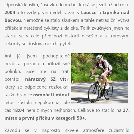
Lipenská klasika, časovka do vrchu, která se jezdí už od roku
2004
a to vždy první neděli v září v
Loučce
u
Lipníka nad
Bečvou
. Nemožné se stalo skutkem a tahle netradiční výzva
přilákala natěšené cyklisty z daleka. Tolik zvučných jmen na
startu se v celé předchozí historii nesešlo a s traťovými
rekordy se doslova roztrhl pytel.
Ani já jsem pochopitelně
nezůstal pozadu a přiložil své
polínko. Sice mě na trati
potrápil
nárazový SZ vítr
,
který se odpoledne rozfoukal,
takže hranice
osmnácti minut
letos zůstala nepokořená, ale
čas
18:04
není z mých nejhorších. Celkově to stačilo na
37.
místo
a
první příčku v kategorii 50+
.
Závodu se v naprosto skvělé atmosféře zúčastnilo