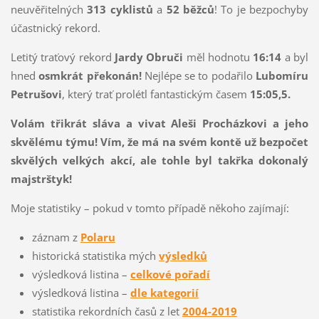
neuvěřitelných
313 cyklistů
a
52 běžců
! To je bezpochyby
účastnický rekord.
Letitý traťový rekord
Jardy Obruči
měl hodnotu
16:14
a byl
hned
osmkrát překonán!
Nejlépe se to podařilo
Lubomíru
Petrušovi
, který trať prolétl fantastickým časem
15:05,5.
Volám třikrát sláva a vivat Aleši Procházkovi a jeho
skvělému týmu! Vím, že má na svém kontě už bezpočet
skvělých velkých akcí, ale tohle byl takřka dokonalý
majstrštyk!
Moje statistiky – pokud v tomto případě někoho zajímají:
záznam z
Polaru
historická statistika mých
výsledků
výsledková listina –
celkové pořadí
výsledková listina –
dle kategorií
statistika rekordních časů z let
2004-2019