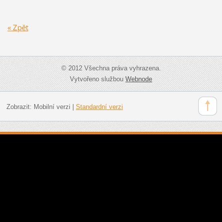
« Zpět
© 2012 Všechna práva vyhrazena.
Vytvořeno službou
Webnode
Zobrazit:
Mobilní verzi
|
Standardní verzi