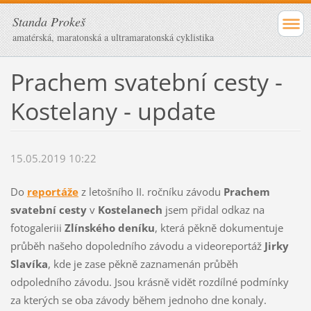
Standa Prokeš
amatérská, maratonská a ultramaratonská cyklistika
Prachem svatební cesty -
Kostelany - update
15.05.2019 10:22
Do
reportáže
z letošního II. ročníku závodu
Prachem
svatební cesty
v
Kostelanech
jsem přidal odkaz na
fotogaleriii
Zlínského deníku
, která pěkně dokumentuje
průběh našeho dopoledního závodu a videoreportáž
Jirky
Slavíka
, kde je zase pěkně zaznamenán průběh
odpoledního závodu. Jsou krásně vidět rozdílné podmínky
za kterých se oba závody během jednoho dne konaly.