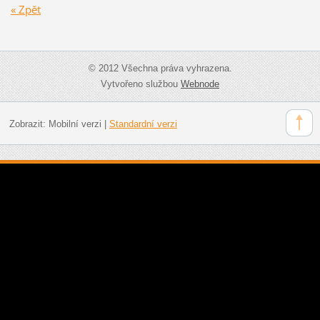
« Zpět
© 2012 Všechna práva vyhrazena.
Vytvořeno službou
Webnode
Zobrazit:
Mobilní verzi
|
Standardní verzi