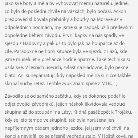
jako své boty a měla by vyhovovat mému naturelu. Jediné,
co bylo do poslední chvíle na vážkách, bylo počasí. Ačkoli
předpověď slibovala přeháňky a bouřky na Moravě až v
odpoledních hodinách, my jsme si je naopak užili především
dopoledne během závodu. První kapky na nás spadly ve
sjezdu z Hadovny a pak už to bylo jak na houpačce až do
cíle. Paradoxně nejhorší situace byla ve sjezdu z Lázů, kde
jsme museli jet v přeháňce hodně opatrně. Také technika si
užila své. V lesních úsecích, zvlášť na Hadovně, bylo pěkné
bláto. Ani si nepamatuji, kdy naposled mě na silničce takhle
skřípal suchý řetěz. Tenhle zvuk znám spíše z MTB. :-)
Závodilo se od samého začátku, kdy se dokonce podařilo
odjet dvojici závodníků. Jejich náskok likvidovala vedoucí
skupina až do stoupání na Lázy. Klidná pasáž zpět k Trojáku,
kdy se jelo tempo ve skupině, tak byla narušena jen
nepříjemným pádem jednoho jezdce. Jel jsem v té chvíli na
konci a neviděl, co se přesně vepředu stalo. V Hošťálkové, na