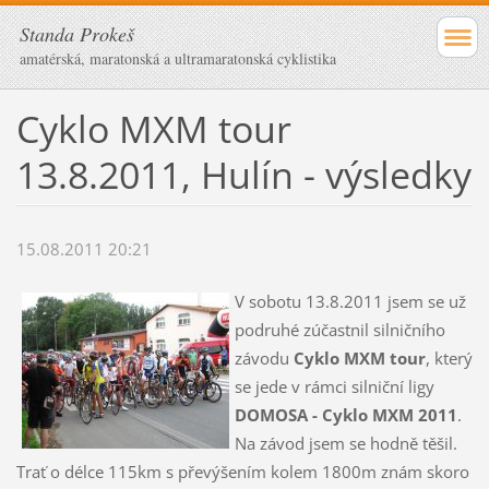
Standa Prokeš
amatérská, maratonská a ultramaratonská cyklistika
Cyklo MXM tour
13.8.2011, Hulín - výsledky
15.08.2011 20:21
V sobotu 13.8.2011 jsem se už
podruhé zúčastnil silničního
závodu
Cyklo MXM tour
, který
se jede v rámci silniční ligy
DOMOSA - Cyklo MXM 2011
.
Na závod jsem se hodně těšil.
Trať o délce 115km s převýšením kolem 1800m znám skoro