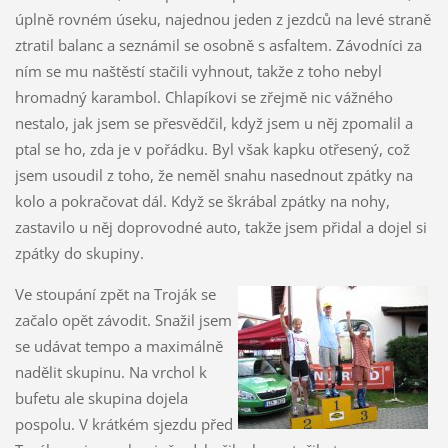
úplně rovném úseku, najednou jeden z jezdců na levé straně
ztratil balanc a seznámil se osobně s asfaltem. Závodníci za
ním se mu naštěstí stačili vyhnout, takže z toho nebyl
hromadný karambol. Chlapíkovi se zřejmě nic vážného
nestalo, jak jsem se přesvědčil, když jsem u něj zpomalil a
ptal se ho, zda je v pořádku. Byl však kapku otřesený, což
jsem usoudil z toho, že neměl snahu nasednout zpátky na
kolo a pokračovat dál. Když se škrábal zpátky na nohy,
zastavilo u něj doprovodné auto, takže jsem přidal a dojel si
zpátky do skupiny.
Ve stoupání zpět na Troják se
začalo opět závodit. Snažil jsem
se udávat tempo a maximálně
nadělit skupinu. Na vrchol k
bufetu ale skupina dojela
pospolu. V krátkém sjezdu před