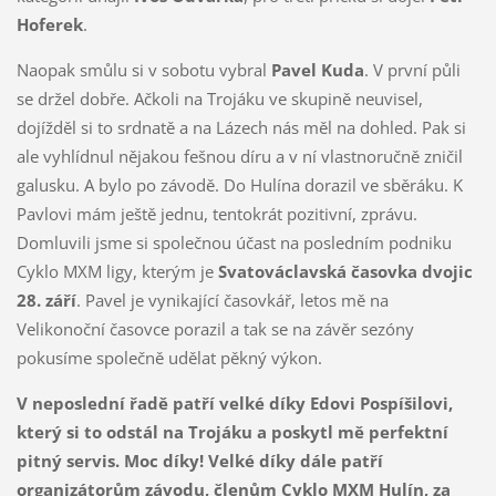
Hoferek
.
Naopak smůlu si v sobotu vybral
Pavel Kuda
. V první půli
se držel dobře. Ačkoli na Trojáku ve skupině neuvisel,
dojížděl si to srdnatě a na Lázech nás měl na dohled. Pak si
ale vyhlídnul nějakou fešnou díru a v ní vlastnoručně zničil
galusku. A bylo po závodě. Do Hulína dorazil ve sběráku. K
Pavlovi mám ještě jednu, tentokrát pozitivní, zprávu.
Domluvili jsme si společnou účast na posledním podniku
Cyklo MXM ligy, kterým je
Svatováclavská časovka dvojic
28. září
. Pavel je vynikající časovkář, letos mě na
Velikonoční časovce porazil a tak se na závěr sezóny
pokusíme společně udělat pěkný výkon.
V neposlední řadě patří velké díky Edovi Pospíšilovi,
který si to odstál na Trojáku a poskytl mě perfektní
pitný servis. Moc díky! Velké díky dále patří
organizátorům závodu, členům Cyklo MXM Hulín, za