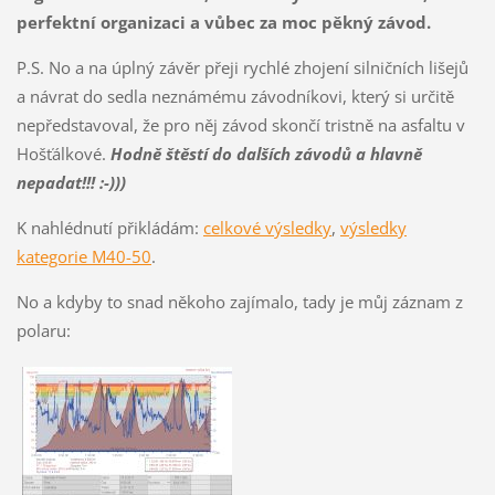
perfektní organizaci a vůbec za moc pěkný závod.
P.S. No a na úplný závěr přeji rychlé zhojení silničních lišejů
a návrat do sedla neznámému závodníkovi, který si určitě
nepředstavoval, že pro něj závod skončí tristně na asfaltu v
Hošťálkové.
Hodně štěstí do dalších závodů a hlavně
nepadat!!! :-)))
K nahlédnutí přikládám:
celkové výsledky
,
výsledky
kategorie M40-50
.
No a kdyby to snad někoho zajímalo, tady je můj záznam z
polaru: