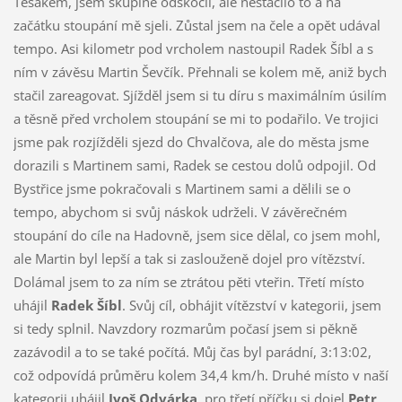
Tesákem, jsem skupině odskočil, ale nestačilo to a na
začátku stoupání mě sjeli. Zůstal jsem na čele a opět udával
tempo. Asi kilometr pod vrcholem nastoupil Radek Šíbl a s
ním v závěsu Martin Ševčík. Přehnali se kolem mě, aniž bych
stačil zareagovat. Sjížděl jsem si tu díru s maximálním úsilím
a těsně před vrcholem stoupání se mi to podařilo. Ve trojici
jsme pak rozjížděli sjezd do Chvalčova, ale do města jsme
dorazili s Martinem sami, Radek se cestou dolů odpojil. Od
Bystřice jsme pokračovali s Martinem sami a dělili se o
tempo, abychom si svůj náskok udrželi. V závěrečném
stoupání do cíle na Hadovně, jsem sice dělal, co jsem mohl,
ale Martin byl lepší a tak si zaslouženě dojel pro vítězství.
Dolámal jsem to za ním se ztrátou pěti vteřin. Třetí místo
uhájil
Radek Šíbl
. Svůj cíl, obhájit vítězství v kategorii, jsem
si tedy splnil. Navzdory rozmarům počasí jsem si pěkně
zazávodil a to se také počítá. Můj čas byl parádní, 3:13:02,
což odpovídá průměru kolem 34,4 km/h. Druhé místo v naší
kategorii uhájil
Ivoš Odvárka
, pro třetí příčku si dojel
Petr