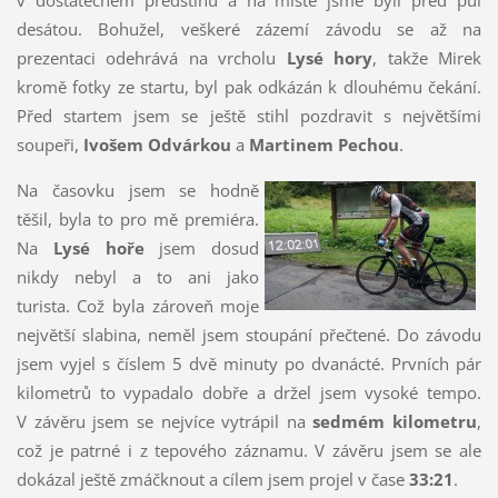
v dostatečném předstihu a na místě jsme byli před půl
desátou. Bohužel, veškeré zázemí závodu se až na
prezentaci odehrává na vrcholu
Lysé hory
, takže Mirek
kromě fotky ze startu, byl pak odkázán k dlouhému čekání.
Před startem jsem se ještě stihl pozdravit s největšími
soupeři,
Ivošem Odvárkou
a
Martinem Pechou
.
Na časovku jsem se hodně
těšil, byla to pro mě premiéra.
Na
Lysé hoře
jsem dosud
nikdy nebyl a to ani jako
turista. Což byla zároveň moje
největší slabina, neměl jsem stoupání přečtené. Do závodu
jsem vyjel s číslem 5 dvě minuty po dvanácté. Prvních pár
kilometrů to vypadalo dobře a držel jsem vysoké tempo.
V závěru jsem se nejvíce vytrápil na
sedmém kilometru
,
což je patrné i z tepového záznamu. V závěru jsem se ale
dokázal ještě zmáčknout a cílem jsem projel v čase
33:21
.