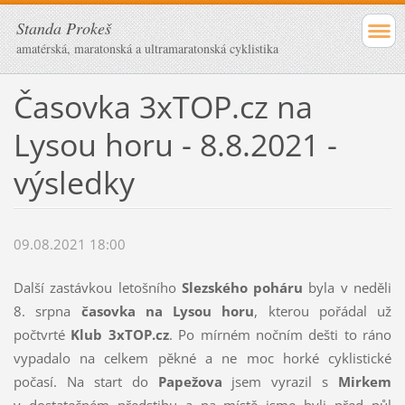
Standa Prokeš
amatérská, maratonská a ultramaratonská cyklistika
Časovka 3xTOP.cz na
Lysou horu - 8.8.2021 -
výsledky
09.08.2021 18:00
Další zastávkou letošního
Slezského poháru
byla v neděli
8. srpna
časovka na Lysou horu
, kterou pořádal už
počtvrté
Klub 3xTOP.cz
. Po mírném nočním dešti to ráno
vypadalo na celkem pěkné a ne moc horké cyklistické
počasí. Na start do
Papežova
jsem vyrazil s
Mirkem