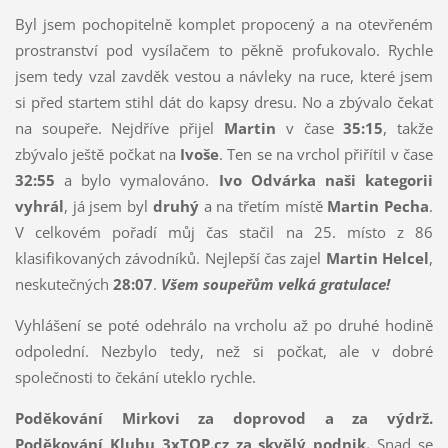
Byl jsem pochopitelně komplet propocený a na otevřeném
prostranství pod vysílačem to pěkně profukovalo. Rychle
jsem tedy vzal zavděk vestou a návleky na ruce, které jsem
si před startem stihl dát do kapsy dresu. No a zbývalo čekat
na soupeře. Nejdříve přijel
Martin
v čase
35:15
, takže
zbývalo ještě počkat na
Ivoše
. Ten se na vrchol přiřítil v čase
32:55
a bylo vymalováno.
Ivo Odvárka naši kategorii
vyhrál
, já jsem byl
druhý
a na třetím místě
Martin Pecha
.
V celkovém pořadí můj čas stačil na 25. místo z 86
klasifikovaných závodníků. Nejlepší čas zajel
Martin Helcel
,
neskutečných
28:07
.
Všem soupeřům velká gratulace!
Vyhlášení se poté odehrálo na vrcholu až po druhé hodině
odpolední. Nezbylo tedy, než si počkat, ale v dobré
společnosti to čekání uteklo rychle.
Poděkování Mirkovi za doprovod a za výdrž.
Poděkování Klubu 3xTOP.cz za skvělý podnik.
Snad se