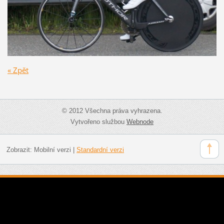
« Zpět
© 2012 Všechna práva vyhrazena.
Vytvořeno službou
Webnode
Zobrazit:
Mobilní verzi
|
Standardní verzi