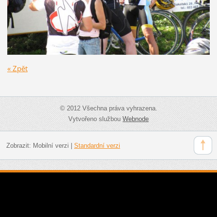
« Zpět
© 2012 Všechna práva vyhrazena.
Vytvořeno službou
Webnode
Zobrazit:
Mobilní verzi
|
Standardní verzi