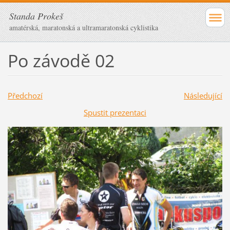
Standa Prokeš
amatérská, maratonská a ultramaratonská cyklistika
Po závodě 02
Předchozí
Následující
Spustit prezentaci