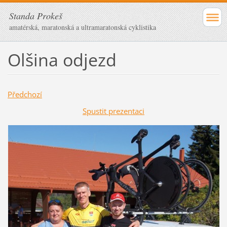
Standa Prokeš
amatérská, maratonská a ultramaratonská cyklistika
Olšina odjezd
Předchozí
Spustit prezentaci