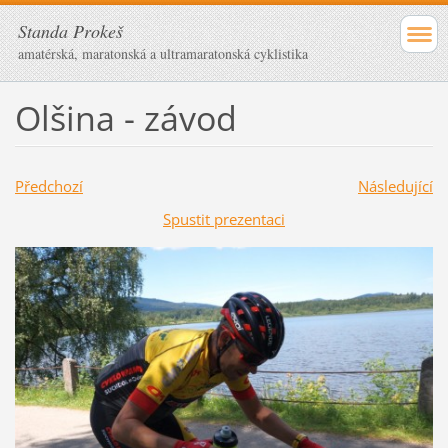
Standa Prokeš
amatérská, maratonská a ultramaratonská cyklistika
Olšina - závod
Předchozí
Následující
Spustit prezentaci