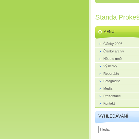
Standa Proke
MENU
Články 2026
Články archiv
Něco o mně
Výsledky
Reportáže
Fotogalerie
Média
Prezentace
Kontakt
VYHLEDÁVÁNÍ