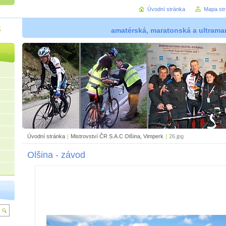
Úvodní stránka
Mapa st
š
amatérská, maratonská a ultramar
Úvodní stránka
|
Mistrovství ČR S.A.C Olšina, Vimperk
|
26.jpg
Olšina - závod