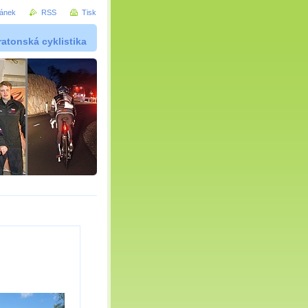
ránek
RSS
Tisk
atonská cyklistika