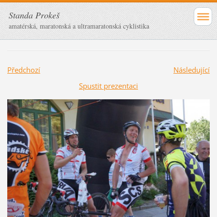
Standa Prokeš
amatérská, maratonská a ultramaratonská cyklistika
Předchozí
Následující
Spustit prezentaci